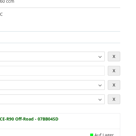
60 ccm
XC
X
X
X
X
CE-R90 Off-Road - 07BB04SD
Auf Lager