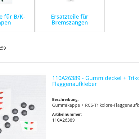
e für B/K-
Ersatzteile für
pen
Bremszangen
259
110A26389 - Gummideckel + Trik
Flaggenaufkleber
Beschreibung:
Gummikappe + RCS-Trikolore-Flaggenaufk
Artikelnummer:
110A26389