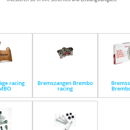
ge racing
Bremszangen Brembo
Bremss
MBO
racing
Brembo