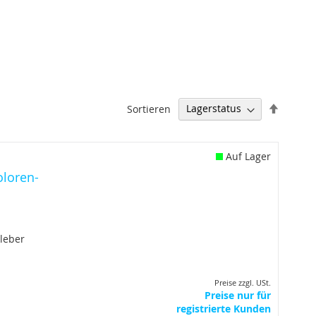
Abstei
Sortieren
sortier
Auf Lager
oloren-
leber
Preise zzgl. USt.
Preise nur für
registrierte Kunden