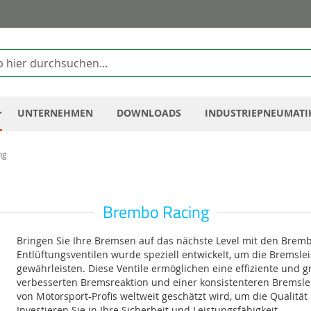
Zum
Inhalt
springen
UNTERNEHMEN
DOWNLOADS
INDUSTRIEPNEUMATI
ng
Brembo Racing
Bringen Sie Ihre Bremsen auf das nächste Level mit den Bremb
Entlüftungsventilen wurde speziell entwickelt, um die Bremsle
gewährleisten. Diese Ventile ermöglichen eine effiziente und 
verbesserten Bremsreaktion und einer konsistenteren Bremsleis
von Motorsport-Profis weltweit geschätzt wird, um die Qualit
Investieren Sie in Ihre Sicherheit und Leistungsfähigkeit.