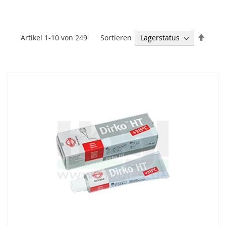
Abste
Sortieren
Artikel
1
-
10
von
249
sortie