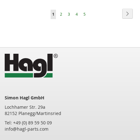
Seite
Seite
Weite
Sie
Seite
Seite
Seite
Seite
1
2
3
4
5
lesen
gerade
die
Seite
Simon Hagl GmbH
Lochhamer Str. 29a
82152 Planegg/Martinsried
Tel: +49 (0) 89 59 50 09
info@hagl-parts.com