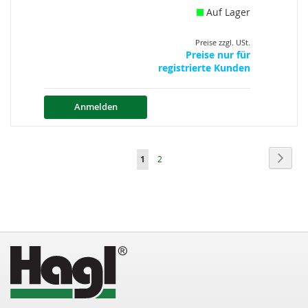
Auf Lager
Preise zzgl. USt.
Preise nur für
registrierte Kunden
Anmelden
Seite
Seite
Weite
Sie
Seite
1
2
lesen
gerade
die
Seite