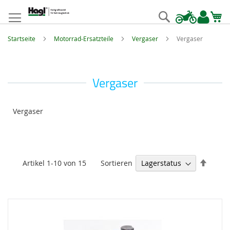
Zum
Inhalt
Suche
springen
Startseite
Motorrad-Ersatzteile
Vergaser
Vergaser
Vergaser
Vergaser
Abste
Sortieren
Artikel
1
-
10
von
15
sortie