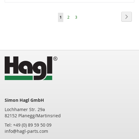
Seite
Seite
Weite
Sie
Seite
Seite
1
2
3
lesen
gerade
die
Seite
Simon Hagl GmbH
Lochhamer Str. 29a
82152 Planegg/Martinsried
Tel: +49 (0) 89 59 50 09
info@hagl-parts.com