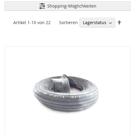
Shopping-Möglichkeiten
Abste
Sortieren
Artikel
1
-
10
von
22
sortie