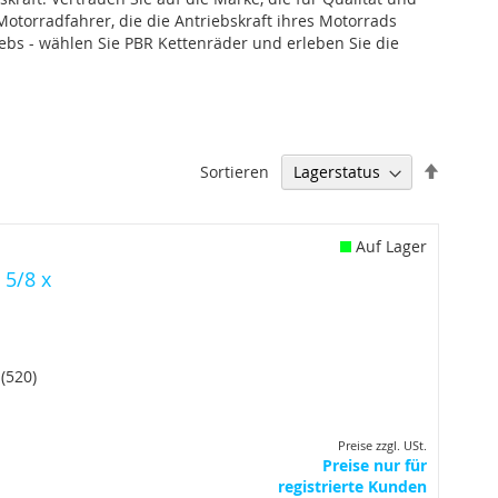
 Motorradfahrer, die die Antriebskraft ihres Motorrads
iebs - wählen Sie PBR Kettenräder und erleben Sie die
Abstei
Sortieren
sortier
Auf Lager
 5/8 x
(520)
Preise zzgl. USt.
Preise nur für
registrierte Kunden