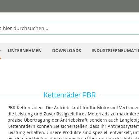
Zum
Inhalt
springen
UNTERNEHMEN
DOWNLOADS
INDUSTRIEPNEUMATI
Kettenräder PBR
PBR Kettenräder - Die Antriebskraft für Ihr Motorrad! Vertrau
die Leistung und Zuverlässigkeit Ihres Motorrads zu maximier
präzise Übertragung der Antriebskraft, sondern auch Langlebig
Kettenrädern können Sie sicherstellen, dass Ihr Antriebssystem
Leistung erhalten. Unsere Produkte sind speziell entwickelt,
werden und bieten eine reibungslose Übertragung der Antriebsk