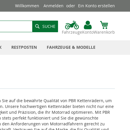
Willkommen
Anmelden
Ein Konto erstellen
SUCHE
Fahrzeuge
Konto
Warenkorb
K
RESTPOSTEN
FAHRZEUGE & MODELLE
en Sie auf die bewährte Qualität von PBR Kettenrädern, um
en. Unsere hochwertigen Kettenräder bieten nicht nur eine
keit und Präzision, die Ihr Motorrad optimieren. Mit PBR
 stets perfekt funktioniert und Sie die gewünschte
 um den Anforderungen von Motorradfahrern gerecht zu
raft. Vertrauen Sie auf die Marke, die für Qualität und