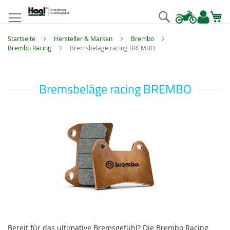
Zum
Inhalt
Suche
springen
Startseite
Hersteller & Marken
Brembo
Brembo Racing
Bremsbeläge racing BREMBO
Bremsbeläge racing BREMBO
Bereit für das ultimative Bremsgefühl? Die Brembo Racing