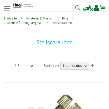
Zum
Inhalt
Suche
springen
Startseite
Hersteller & Marken
Bing
Ersatzteile für Bing-Vergaser
Stellschrauben
Stellschrauben
Absteige
Sortieren
6
Elemente
sortieren