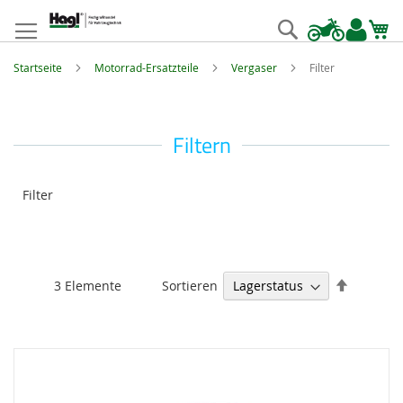
Zum
Inhalt
Suche
springen
Startseite
Motorrad-Ersatzteile
Vergaser
Filter
Filtern
Filter
Absteige
Sortieren
3
Elemente
sortieren