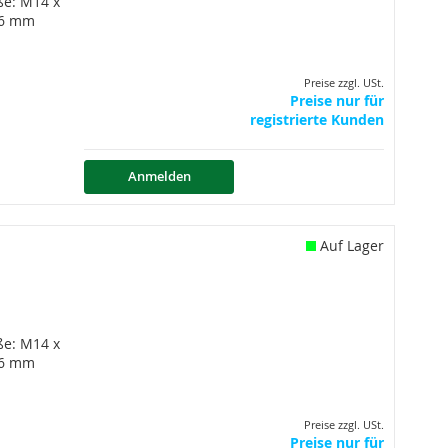
ße: M14 x
,6 mm
Preise zzgl. USt.
Preise nur für
registrierte Kunden
Anmelden
Auf Lager
ße: M14 x
,6 mm
Preise zzgl. USt.
Preise nur für