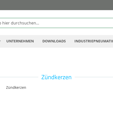
Zum
Inhalt
springen
UNTERNEHMEN
DOWNLOADS
INDUSTRIEPNEUMATI
Zündkerzen
Zündkerzen