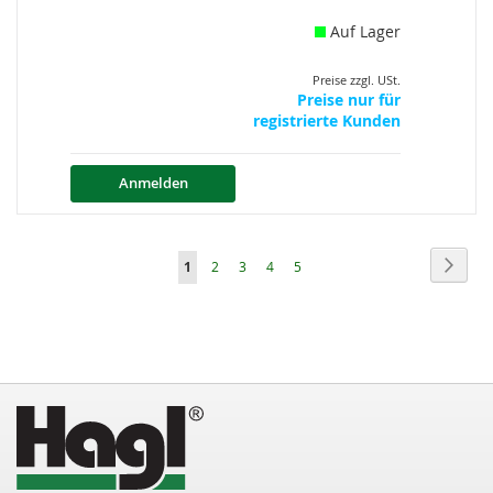
Auf Lager
Preise zzgl. USt.
Preise nur für
registrierte Kunden
Anmelden
Seite
Seite
Weite
Sie
Seite
Seite
Seite
Seite
1
2
3
4
5
lesen
gerade
die
Seite