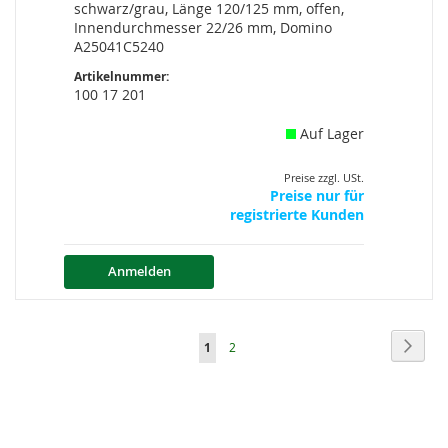
schwarz/grau, Länge 120/125 mm, offen,
Innendurchmesser 22/26 mm, Domino
A25041C5240
Artikelnummer:
100 17 201
Auf Lager
Preise zzgl. USt.
Preise nur für
registrierte Kunden
Anmelden
Seite
Seite
Weite
Sie
Seite
1
2
lesen
gerade
die