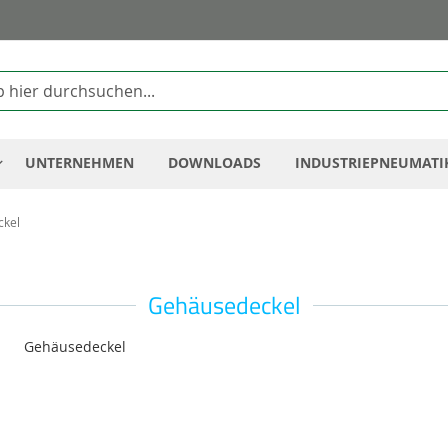
Zum
Inhalt
springen
UNTERNEHMEN
DOWNLOADS
INDUSTRIEPNEUMATI
ckel
Gehäusedeckel
Gehäusedeckel