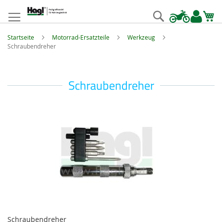
Zum
Inhalt
Suche
springen
Startseite
Motorrad-Ersatzteile
Werkzeug
Schraubendreher
Schraubendreher
Schraubendreher