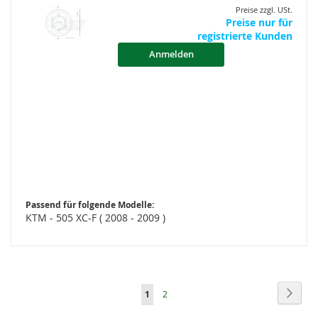
Preise zzgl. USt.
Preise nur für
registrierte Kunden
Anmelden
Passend für folgende Modelle:
KTM - 505 XC-F ( 2008 - 2009 )
Seite
Seite
Weite
Sie
Seite
1
2
lesen