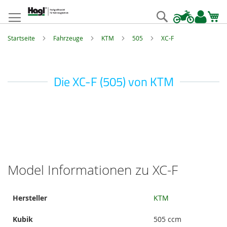
Zum
Inhalt
Suche
springen
Startseite
Fahrzeuge
KTM
505
XC-F
Die XC-F (505) von KTM
Model Informationen zu XC-F
Model
Hersteller
KTM
Informationen
Kubik
505 ccm