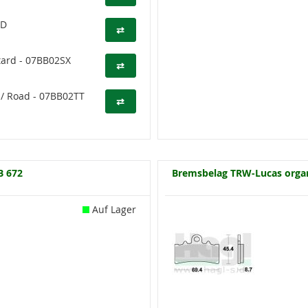
SD
⇄
tard - 07BB02SX
⇄
/ Road - 07BB02TT
⇄
B 672
Bremsbelag TRW-Lucas organ
Auf Lager