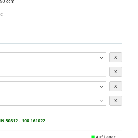
90 ccm
RC
X
X
X
X
IN 50812 - 100 161022
Auf Lager