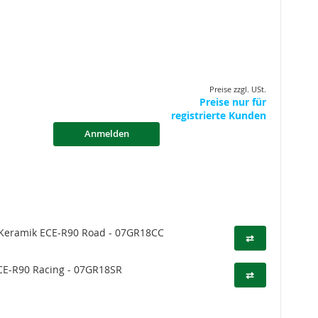
Preise zzgl. USt.
Preise nur für
registrierte Kunden
Anmelden
Keramik ECE-R90 Road - 07GR18CC
⇄
CE-R90 Racing - 07GR18SR
⇄