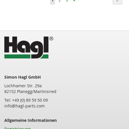
1
2
3
4
lesen
gerade
die
Seite
Simon Hagl GmbH
Lochhamer Str. 29a
82152 Planegg/Martinsried
Tel: +49 (0) 89 59 50 09
info@hagl-parts.com
Allgemeine Informationen
Registrierung