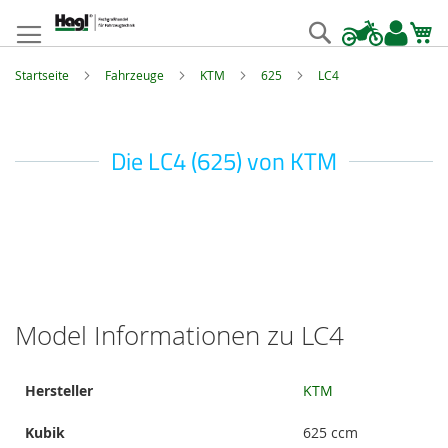
Zum
Inhalt
Suche
springen
Startseite
Fahrzeuge
KTM
625
LC4
Die LC4 (625) von KTM
Model Informationen zu LC4
Model
Hersteller
KTM
Informationen
Kubik
625 ccm