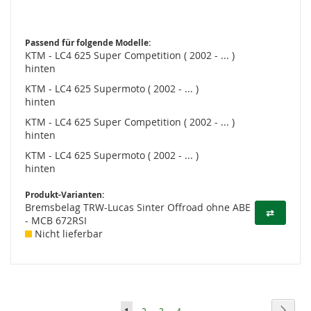
Passend für folgende Modelle:
KTM - LC4 625 Super Competition ( 2002 - ... )
hinten
KTM - LC4 625 Supermoto ( 2002 - ... )
hinten
KTM - LC4 625 Super Competition ( 2002 - ... )
hinten
KTM - LC4 625 Supermoto ( 2002 - ... )
hinten
Produkt-Varianten:
Bremsbelag TRW-Lucas Sinter Offroad ohne ABE
⇄
- MCB 672RSI
Nicht lieferbar
Seite
Seite
Weite
Sie
Seite
Seite
Seite