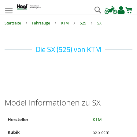
Zum
Inhalt
Suche
springen
Startseite
Fahrzeuge
KTM
525
SX
Die SX (525) von KTM
Model Informationen zu SX
Model
Hersteller
KTM
Informationen
Kubik
525 ccm