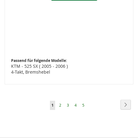
Passend für folgende Modelle:
KTM - 525 SX ( 2005 - 2006 )
4-Takt, Bremshebel
Seite
Seite
Weite
Sie
Seite
Seite
Seite
Seite
1
2
3
4
5
lesen
gerade
die