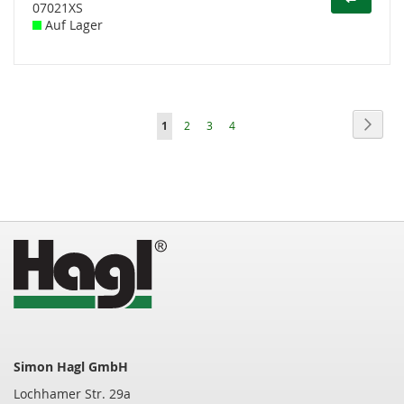
07021XS
Auf Lager
Seite
Seite
Weite
Sie
Seite
Seite
Seite
1
2
3
4
lesen
gerade
die
Seite
Simon Hagl GmbH
Lochhamer Str. 29a