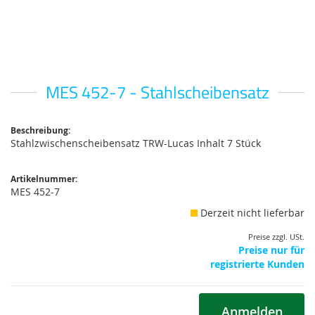
MES 452-7 - Stahlscheibensatz
Zum
Anfang
der
Bildgalerie
Beschreibung:
Stahlzwischenscheibensatz TRW-Lucas Inhalt 7 Stück
springen
Artikelnummer:
MES 452-7
Derzeit nicht lieferbar
Preise zzgl. USt.
Preise nur für
registrierte Kunden
Anmelden