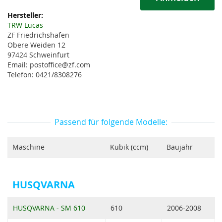
Weitere
Informationen
TRW Lucas
ZF Friedrichshafen
Obere Weiden 12
97424 Schweinfurt
Email: postoffice@zf.com
Telefon: 0421/8308276
Passend für folgende Modelle:
Maschine
Kubik (ccm)
Baujahr
HUSQVARNA
HUSQVARNA - SM 610
610
2006-2008