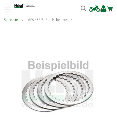
Zum
Inhalt
Suche
springen
Startseite
MES 452-7 - Stahlscheibensatz
Zum
Ende
der
Bildgalerie
springen