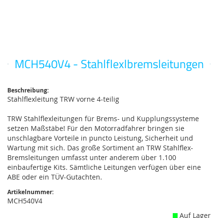
MCH540V4 - Stahlflexlbremsleitungen
Zum
Anfang
der
Bildgalerie
Beschreibung:
Stahlflexleitung TRW vorne 4-teilig
springen
TRW Stahlflexleitungen für Brems- und Kupplungssysteme
setzen Maßstäbe! Für den Motorradfahrer bringen sie
unschlagbare Vorteile in puncto Leistung, Sicherheit und
Wartung mit sich. Das große Sortiment an TRW Stahlflex-
Bremsleitungen umfasst unter anderem über 1.100
einbaufertige Kits. Sämtliche Leitungen verfügen über eine
ABE oder ein TÜV-Gutachten.
Artikelnummer:
MCH540V4
Auf Lager