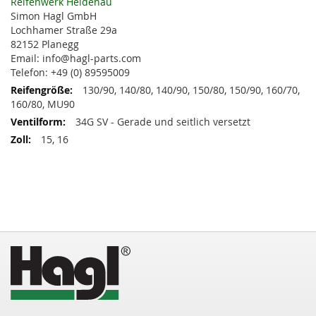
Informationen
Reifenwerk Heidenau
Simon Hagl GmbH
Lochhamer Straße 29a
82152 Planegg
Email: info@hagl-parts.com
Telefon: +49 (0) 89595009
130/90, 140/80, 140/90, 150/80, 150/90, 160/70,
160/80, MU90
34G SV - Gerade und seitlich versetzt
15, 16