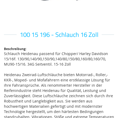
100 15 196 - Schlauch 16 Zoll
Zum
Anfang
der
Bildgalerie
Beschreibung:
Schlauch Heidenau passend für Chopper/ Harley Davidson
springen
15/16F. 130/90,140/90,150/90,140/80,150/80,160/80,160/70,
MU90-15/16. 34G Seitventil. 15-16 Zoll
Heidenau Zweirad-Luftschläuche bieten Motorrad-, Roller,-
KKR-, Moped- und Mofafahrern eine erstklassige Lösung für
ihre Fahransprüche. Als renommierter Hersteller in der
Reifenindustrie steht Heidenau für Qualität, Leistung und
Zuverlässigkeit. Diese Luftschläuche zeichnen sich durch ihre
Robustheit und Langlebigkeit aus. Sie werden aus
hochwertigen Materialien gefertigt und mit modernster
Technologie hergestellt, um den härtesten Bedingungen
standzuhalten. Vibrationen, Stöße und extreme Temperaturen