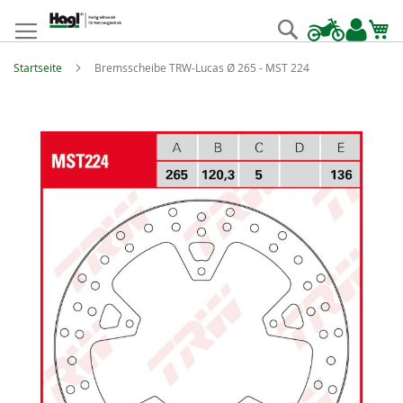
Zum
Inhalt
Suche
springen
Startseite
Bremsscheibe TRW-Lucas Ø 265 - MST 224
Zum
Ende
der
Bildgalerie
springen