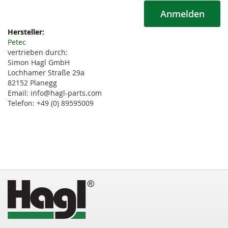
Anmelden
Weitere
Informationen
Petec
vertrieben durch:
Simon Hagl GmbH
Lochhamer Straße 29a
82152 Planegg
Email: info@hagl-parts.com
Telefon: +49 (0) 89595009