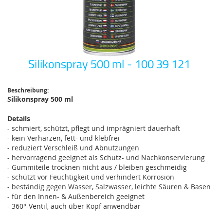
Silikonspray 500 ml - 100 39 121
Zum
Anfang
der
Bildgalerie
Beschreibung:
Silikonspray 500 ml
springen
Details
- schmiert, schützt, pflegt und imprägniert dauerhaft
- kein Verharzen, fett- und klebfrei
- reduziert Verschleiß und Abnutzungen
- hervorragend geeignet als Schutz- und Nachkonservierung
- Gummiteile trocknen nicht aus / bleiben geschmeidig
- schützt vor Feuchtigkeit und verhindert Korrosion
- beständig gegen Wasser, Salzwasser, leichte Säuren & Basen
- für den Innen- & Außenbereich geeignet
- 360°-Ventil, auch über Kopf anwendbar