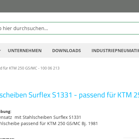
Zum
Inhalt
springen
UNTERNEHMEN
DOWNLOADS
INDUSTRIEPNEUMATI
nd für KTM 250 GS/MC - 100 06 213
lscheiben Surflex S1331 - passend für KTM 
ibung:
ensatz mit Stahlscheiben Surflex S1331
ahlscheibe passend für KTM 250 GS/MC Bj. 1981