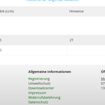
bik (ccm)
Hinweise
5
2T
0
Allgemeine Informationen
Öf
Registrierung
Mo
Umweltschutz
07
Downloadcenter
13
Impressum
Widerrufsbelehrung
Datenschutz