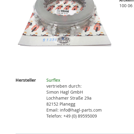
Artikel
100 06
Zum
Anfang
Weitere
Hersteller
Surflex
der
Informationen
vertrieben durch:
Bildgalerie
Simon Hagl GmbH
springen
Lochhamer Straße 29a
82152 Planegg
Email: info@hagl-parts.com
Telefon: +49 (0) 89595009