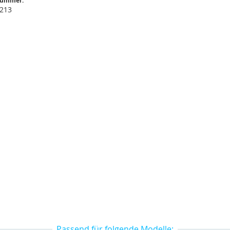
nummer:
 213
Passend für folgende Modelle: