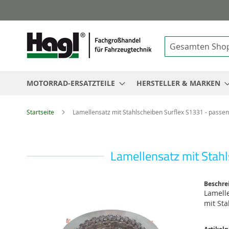
Suche
MOTORRAD-ERSATZTEILE
HERSTELLER & MARKEN
Startseite
Lamellensatz mit Stahlscheiben Surflex S1331 - passe
Lamellensatz mit Stah
Zum
Beschre
Ende
Lamell
der
mit St
Bildgalerie
springen