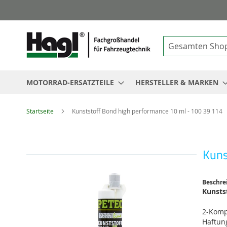
Suche
MOTORRAD-ERSATZTEILE
HERSTELLER & MARKEN
Startseite
Kunststoff Bond high performance 10 ml - 100 39 114
Kuns
Zum
Beschre
Ende
Kunsts
der
Bildgalerie
2-Komp
springen
Haftun