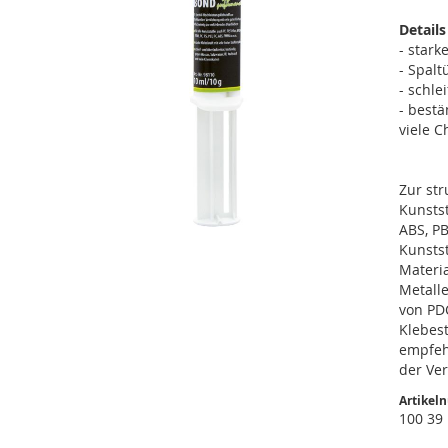
Details
- stark
- Spal
- schle
- bestä
viele C
Zur st
Kunstst
ABS, PB
Zum
Kunsts
Anfang
Materia
der
Metalle
Bildgalerie
von PD
springen
Klebest
empfehl
der Ver
Artikel
100 39
Weitere