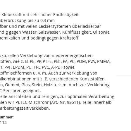
e Klebekraft mit sehr hoher Endfestigkeit
tüberbrückung bis zu 0,3 mm
ifbar und mit vielen Lackiersystemen überlackierbar
ndig gegen Wasser, Salzwasser, Kühlflüssigkeit, Öl sowie
hemikalien und bedingt gegen Kraftstoff
rukturellen Verklebung von niederenergetischen
offen, wie z. B. PE, PP, PTFE, PBT, PA, PC, POM, PVA, PMMA,
T, PVF, EPDM, PU, TPE PVC, A-PET sowie
toffmischformen u. v. m. Auch zur Verklebung von
lkombinationen mit z. B. verschiedenen Kunststoffen,
n, Gummi, Glas, Stein, Holz u. v. m. Auch zur Verklebung
C-Sensoren geeignet.
elle anschleifen und reinigen, zur optimalen Verarbeitung
en wir PETEC Mischrohr (Art.-Nr. 98511). Teile innerhalb
arbeitungszeit verkleben.
nummer:
 114