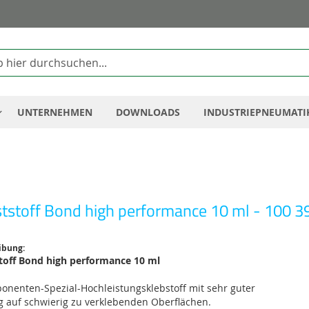
Zum
Inhalt
springen
UNTERNEHMEN
DOWNLOADS
INDUSTRIEPNEUMATI
tstoff Bond high performance 10 ml - 100 3
ibung:
toff Bond high performance 10 ml
onenten-Spezial-Hochleistungsklebstoff mit sehr guter
g auf schwierig zu verklebenden Oberflächen.