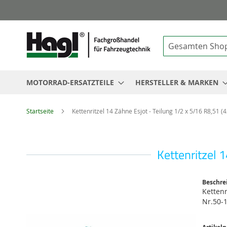
Suche
MOTORRAD-ERSATZTEILE
HERSTELLER & MARKEN
Startseite
Kettenritzel 14 Zähne Esjot - Teilung 1/2 x 5/16 R8,51 (
Kettenritzel 
Zum
Beschre
Ende
Kettenr
der
Nr.50-
Bildgalerie
springen