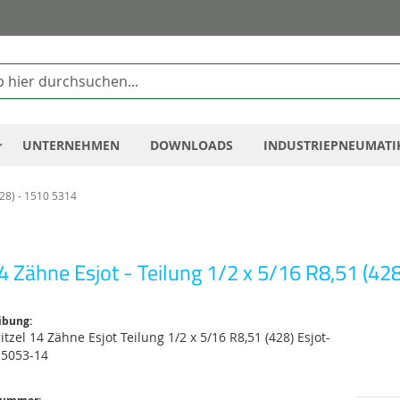
Zum
Inhalt
springen
UNTERNEHMEN
DOWNLOADS
INDUSTRIEPNEUMATI
428) - 1510 5314
14 Zähne Esjot - Teilung 1/2 x 5/16 R8,51 (42
ibung:
itzel 14 Zähne Esjot Teilung 1/2 x 5/16 R8,51 (428) Esjot-
15053-14