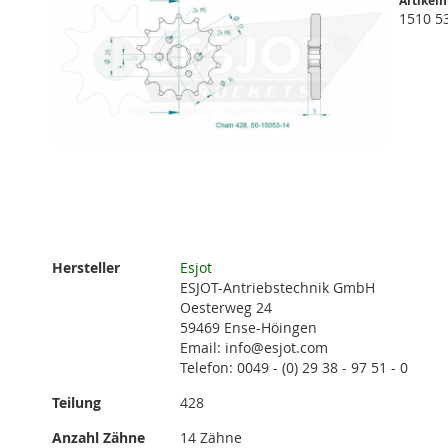
Artikel
1510 5
Zum
Anfang
Weitere
Hersteller
Esjot
der
Informationen
ESJOT-Antriebstechnik GmbH
Bildgalerie
Oesterweg 24
springen
59469 Ense-Höingen
Email: info@esjot.com
Telefon: 0049 - (0) 29 38 - 97 51 - 0
Teilung
428
Anzahl Zähne
14 Zähne