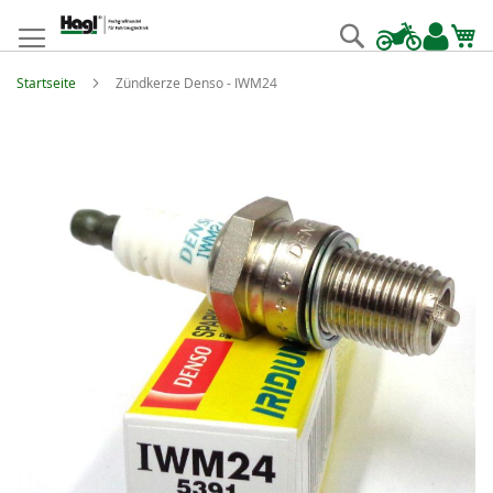
Zum
Inhalt
Suche
springen
Startseite
Zündkerze Denso - IWM24
Zum
Ende
der
Bildgalerie
springen