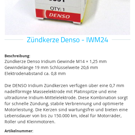
Zündkerze Denso - IWM24
Zum
Anfang
der
Bildgalerie
Beschreibung:
Zündkerze Denso Iridium Gewinde M14 × 1,25 mm
springen
Gewindelänge 19 mm Schlüsselweite 20,6 mm
Elektrodenabstand ca. 0,8 mm
Die DENSO Iridium Zündkerzen verfügen über eine 0,7 mm
nadelförmige Masseelektrode mit Platinspitze und eine
ultradünne Iridium-Mittelelektrode. Diese Kombination sorgt
für schnelle Zündung, stabile Verbrennung und optimierte
Motorleistung. Die Kerzen sind wartungsfrei und bieten eine
Lebensdauer von bis zu 150.000 km, ideal für Motorräder,
Roller und Kleinmotoren.
Artikelnummer: