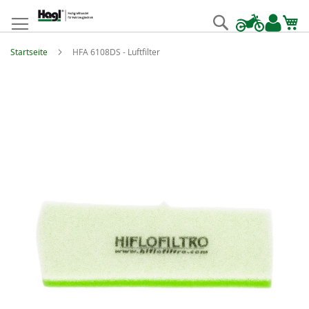
Zum
Inhalt
Suche
springen
Startseite
HFA 6108DS - Luftfilter
Zum
Ende
der
Bildgalerie
springen