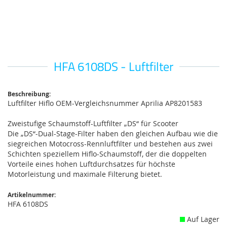
HFA 6108DS - Luftfilter
Zum
Anfang
der
Bildgalerie
Beschreibung:
Luftfilter Hiflo OEM-Vergleichsnummer Aprilia AP8201583
springen
Zweistufige Schaumstoff-Luftfilter „DS“ für Scooter
Die „DS“-Dual-Stage-Filter haben den gleichen Aufbau wie die
siegreichen Motocross-Rennluftfilter und bestehen aus zwei
Schichten speziellem Hiflo-Schaumstoff, der die doppelten
Vorteile eines hohen Luftdurchsatzes für höchste
Motorleistung und maximale Filterung bietet.
Artikelnummer:
HFA 6108DS
Auf Lager