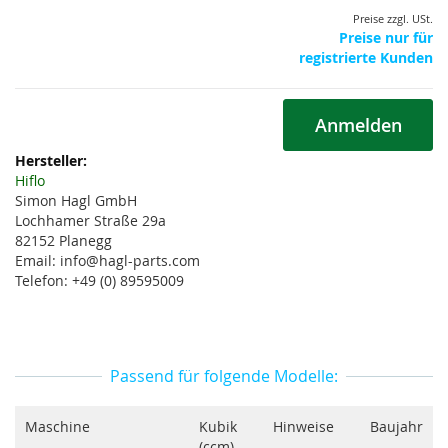
Preise zzgl. USt.
Preise nur für
registrierte Kunden
Anmelden
Weitere
Informationen
Hiflo
Simon Hagl GmbH
Lochhamer Straße 29a
82152 Planegg
Email: info@hagl-parts.com
Telefon: +49 (0) 89595009
Passend für folgende Modelle:
Maschine
Kubik
Hinweise
Baujahr
(ccm)