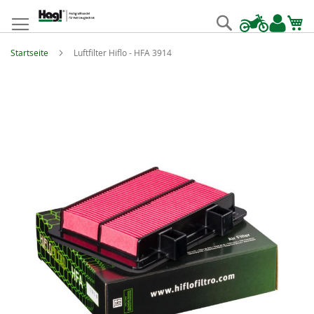
Zum
Inhalt
Suche
springen
Startseite
Luftfilter Hiflo - HFA 3914
Zum
Ende
der
Bildgalerie
springen