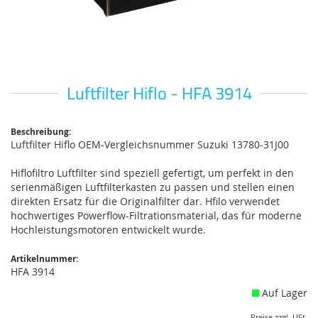
Luftfilter Hiflo - HFA 3914
Zum
Anfang
der
Bildgalerie
Beschreibung:
Luftfilter Hiflo OEM-Vergleichsnummer Suzuki 13780-31J00
springen
Hiflofiltro Luftfilter sind speziell gefertigt, um perfekt in den
serienmäßigen Luftfilterkasten zu passen und stellen einen
direkten Ersatz für die Originalfilter dar. Hfilo verwendet
hochwertiges Powerflow-Filtrationsmaterial, das für moderne
Hochleistungsmotoren entwickelt wurde.
Artikelnummer:
HFA 3914
Auf Lager
Preise zzgl. USt.