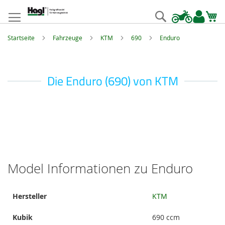
Zum
Inhalt
Suche
springen
Startseite
Fahrzeuge
KTM
690
Enduro
Die Enduro (690) von KTM
Model Informationen zu Enduro
Model
Hersteller
KTM
Informationen
Kubik
690 ccm