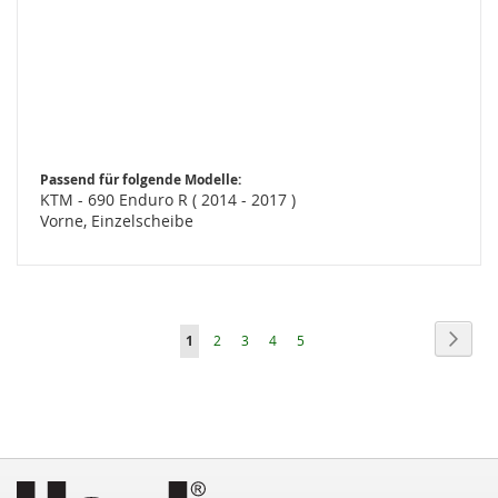
Passend für folgende Modelle:
KTM - 690 Enduro R ( 2014 - 2017 )
Vorne, Einzelscheibe
Seite
Seite
Weite
Sie
Seite
Seite
Seite
Seite
1
2
3
4
5
lesen
gerade
die
Seite