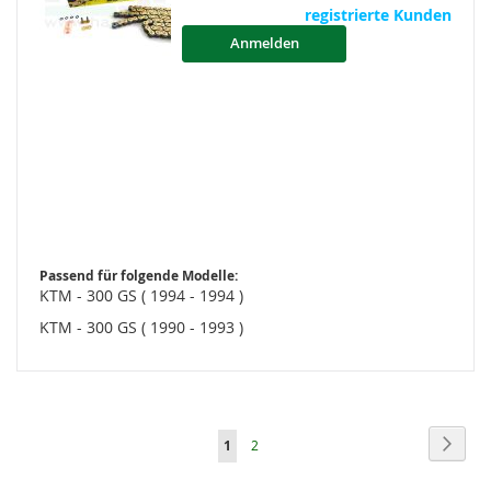
registrierte Kunden
Anmelden
Passend für folgende Modelle:
KTM - 300 GS ( 1994 - 1994 )
KTM - 300 GS ( 1990 - 1993 )
Seite
Seite
Weite
Sie
Seite
1
2
lesen