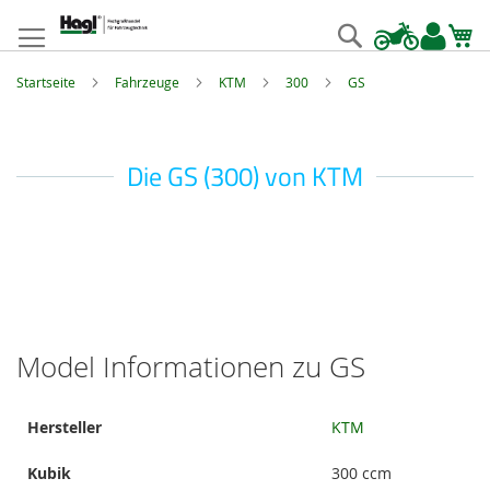
Zum
Inhalt
Suche
springen
Startseite
Fahrzeuge
KTM
300
GS
Die GS (300) von KTM
Model Informationen zu GS
Model
Hersteller
KTM
Informationen
Kubik
300 ccm