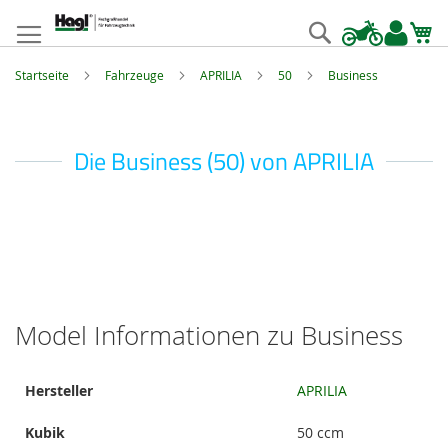
Zum
Inhalt
Suche
springen
Startseite
Fahrzeuge
APRILIA
50
Business
Die Business (50) von APRILIA
Model Informationen zu Business
Model
Hersteller
APRILIA
Informationen
Kubik
50 ccm