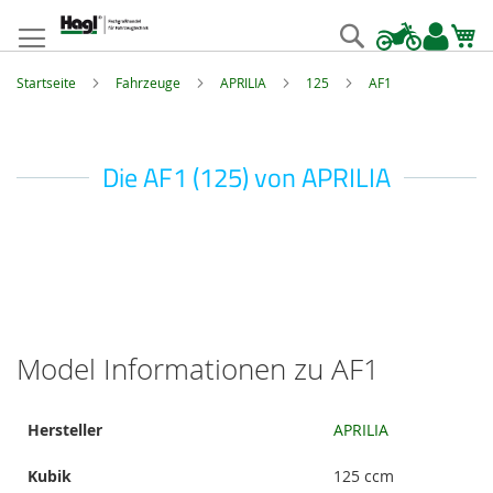
Zum
Inhalt
Suche
springen
Startseite
Fahrzeuge
APRILIA
125
AF1
Die AF1 (125) von APRILIA
Model Informationen zu AF1
Model
Hersteller
APRILIA
Informationen
Kubik
125 ccm