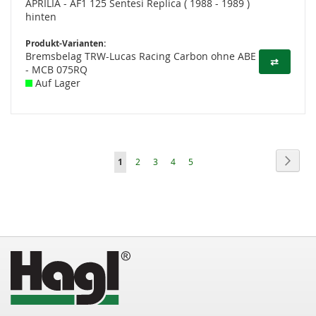
APRILIA - AF1 125 Sentesi Replica ( 1988 - 1989 )
hinten
Produkt-Varianten:
Bremsbelag TRW-Lucas Racing Carbon ohne ABE
⇄
- MCB 075RQ
Auf Lager
Seite
Seite
Weite
Sie
Seite
Seite
Seite
Seite
1
2
3
4
5
lesen
gerade
die
Seite