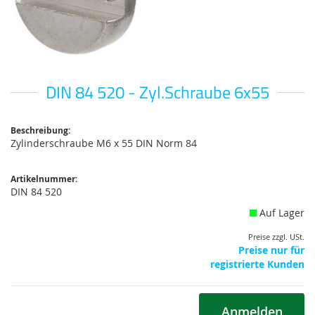
DIN 84 520 - Zyl.Schraube 6x55
Zum
Anfang
der
Bildgalerie
Beschreibung:
Zylinderschraube M6 x 55 DIN Norm 84
springen
Artikelnummer:
DIN 84 520
Auf Lager
Preise zzgl. USt.
Preise nur für
registrierte Kunden
Anmelden