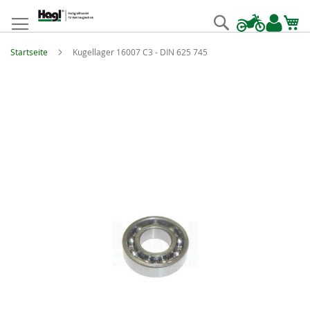
Zum
Inhalt
Suche
springen
Startseite
Kugellager 16007 C3 - DIN 625 745
Zum
Ende
der
Bildgalerie
springen