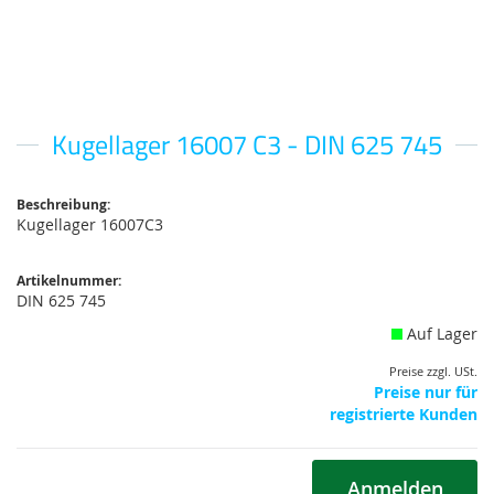
Kugellager 16007 C3 - DIN 625 745
Zum
Anfang
der
Bildgalerie
Beschreibung:
Kugellager 16007C3
springen
Artikelnummer:
DIN 625 745
Auf Lager
Preise zzgl. USt.
Preise nur für
registrierte Kunden
Anmelden