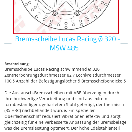
Bremsscheibe Lucas Racing Ø 320 -
Zum
Anfang
MSW 485
der
Bildgalerie
springen
Beschreibung:
Bremsscheibe Lucas Racing schwimmend Ø 320
Zentrierbohrungsdurchmesser 82,7 Lochkreisdurchmesser
100,5 Anzahl der Befestigungslöcher 5 Bremsscheibendicke 5
Die Austausch-Bremsscheiben mit ABE überzeugen durch
ihre hochwertige Verarbeitung und sind aus extrem
formbeständigem, gehärtetem Stahl gefertigt, der thermisch
(35 HRC) nachbehandelt wurde. Ein spezieller
Oberflächenschliff reduziert Vibrationen effektiv und sorgt
gleichzeitig für eine verbesserte Anpassung der Bremsbeläge,
was die Bremsleistung optimiert. Der hohe Edelstahlanteil