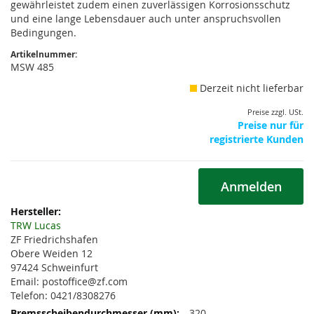
gewährleistet zudem einen zuverlässigen Korrosionsschutz
und eine lange Lebensdauer auch unter anspruchsvollen
Bedingungen.
Artikelnummer:
MSW 485
Derzeit nicht lieferbar
Preise zzgl. USt.
Preise nur für
registrierte Kunden
Anmelden
Weitere
Informationen
TRW Lucas
ZF Friedrichshafen
Obere Weiden 12
97424 Schweinfurt
Email: postoffice@zf.com
Telefon: 0421/8308276
320