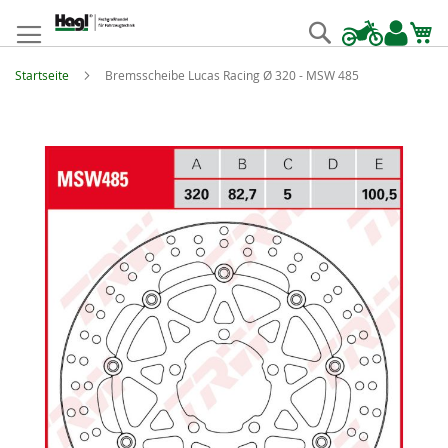
Zum
Inhalt
Suche
springen
Startseite
Bremsscheibe Lucas Racing Ø 320 - MSW 485
Zum
Ende
der
Bildgalerie
springen