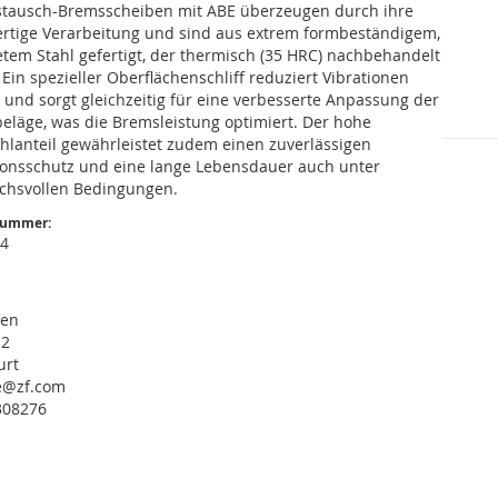
stausch-Bremsscheiben mit ABE überzeugen durch ihre
rtige Verarbeitung und sind aus extrem formbeständigem,
tem Stahl gefertigt, der thermisch (35 HRC) nachbehandelt
Ein spezieller Oberflächenschliff reduziert Vibrationen
v und sorgt gleichzeitig für eine verbesserte Anpassung der
eläge, was die Bremsleistung optimiert. Der hohe
hlanteil gewährleistet zudem einen zuverlässigen
ionsschutz und eine lange Lebensdauer auch unter
chsvollen Bedingungen.
nummer:
94
fen
12
urt
ce@zf.com
308276