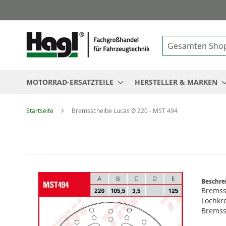
Suche
MOTORRAD-ERSATZTEILE
HERSTELLER & MARKEN
Startseite
Bremsscheibe Lucas Ø 220 - MST 494
Zum
Beschre
Ende
Bremss
der
Lochkr
Bildgalerie
Bremss
springen