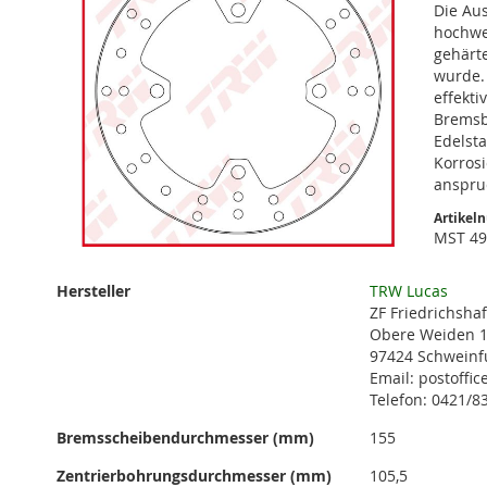
Die Au
hochwe
gehärte
wurde. 
effekti
Bremsb
Edelsta
Korros
anspru
Artikel
MST 4
Zum
Anfang
Weitere
Hersteller
TRW Lucas
der
Informationen
ZF Friedrichsha
Bildgalerie
Obere Weiden 
springen
97424 Schweinf
Email: postoffi
Telefon: 0421/8
Bremsscheibendurchmesser (mm)
155
Zentrierbohrungsdurchmesser (mm)
105,5