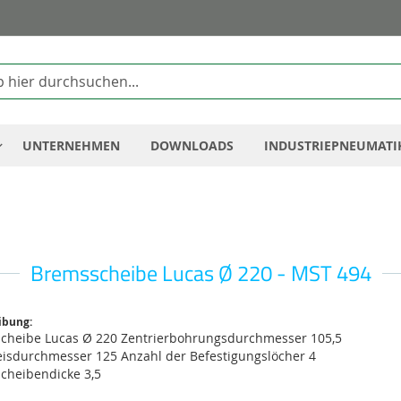
Zum
Inhalt
springen
UNTERNEHMEN
DOWNLOADS
INDUSTRIEPNEUMATI
Bremsscheibe Lucas Ø 220 - MST 494
ibung:
cheibe Lucas Ø 220 Zentrierbohrungsdurchmesser 105,5
eisdurchmesser 125 Anzahl der Befestigungslöcher 4
cheibendicke 3,5