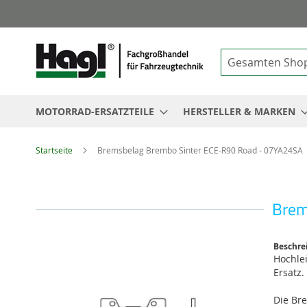
Suche
MOTORRAD-ERSATZTEILE
HERSTELLER & MARKEN
Startseite
Bremsbelag Brembo Sinter ECE-R90 Road - 07YA24SA
Brem
Zum
Beschre
Ende
Hochle
der
Ersatz.
Bildgalerie
springen
Die Br