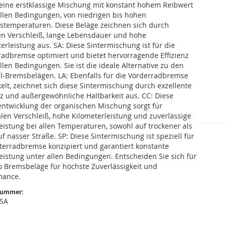
 eine erstklassige Mischung mit konstant hohem Reibwert
allen Bedingungen, von niedrigen bis hohen
bstemperaturen. Diese Beläge zeichnen sich durch
en Verschleiß, lange Lebensdauer und hohe
erleistung aus. SA: Diese Sintermischung ist für die
radbremse optimiert und bietet hervorragende Effizienz
llen Bedingungen. Sie ist die ideale Alternative zu den
al-Bremsbelägen. LA: Ebenfalls für die Vorderradbremse
elt, zeichnet sich diese Sintermischung durch exzellente
nz und außergewöhnliche Haltbarkeit aus. CC: Diese
entwicklung der organischen Mischung sorgt für
len Verschleiß, hohe Kilometerleistung und zuverlässige
istung bei allen Temperaturen, sowohl auf trockener als
f nasser Straße. SP: Diese Sintermischung ist speziell für
nterradbremse konzipiert und garantiert konstante
istung unter allen Bedingungen. Entscheiden Sie sich für
 Bremsbeläge für höchste Zuverlässigkeit und
mance.
nummer:
SA