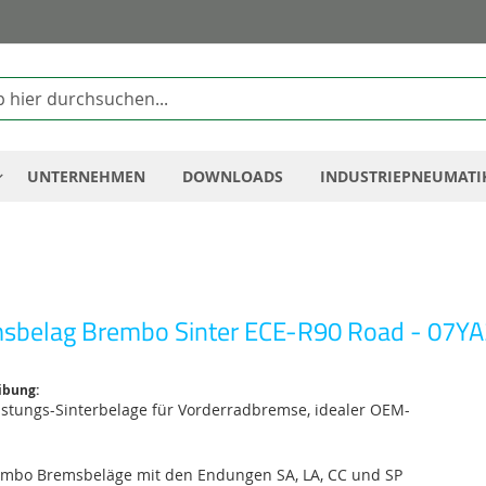
Zum
Inhalt
springen
UNTERNEHMEN
DOWNLOADS
INDUSTRIEPNEUMATI
sbelag Brembo Sinter ECE-R90 Road - 07Y
ibung:
istungs-Sinterbelage für Vorderradbremse, idealer OEM-
embo Bremsbeläge mit den Endungen SA, LA, CC und SP