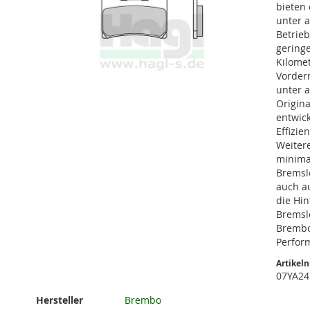
bieten
unter 
Betrie
gering
Kilomet
Vorder
unter a
Origin
entwick
Effizie
Weiter
minima
Zum
Bremsle
Anfang
auch au
der
die Hi
Bildgalerie
Bremsle
springen
Brembo
Perfor
Artikel
07YA24
Weitere
Hersteller
Brembo
Informationen