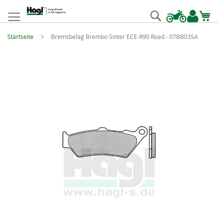
Zum
Inhalt
Suche
springen
Startseite
Bremsbelag Brembo Sinter ECE-R90 Road - 07BB03SA
Zum
Ende
der
Bildgalerie
springen