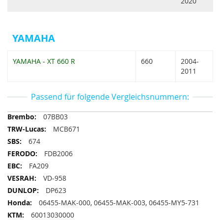
2020
YAMAHA
YAMAHA - XT 660 R
660
2004-
2011
Passend für folgende Vergleichsnummern:
Passend
07BB03
für
MCB671
folgende
674
Vergleichsnummern
FDB2006
FA209
VD-958
DP623
06455-MAK-000, 06455-MAK-003, 06455-MY5-731
60013030000