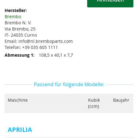
Weitere
Informationen
Brembo
Brembo N. V.
Via Brembo, 25
IT- 24035 Curno
Email: info@nl.bremboparts.com
Telefon: +39 035 605 1111
108,5 x 40,1 x 7,7
Passend für folgende Modelle:
Maschine
Kubik
Baujahr
(ccm)
APRILIA