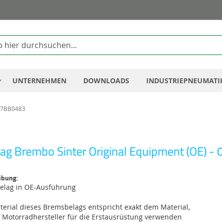
Zum
Inhalt
springen
UNTERNEHMEN
DOWNLOADS
INDUSTRIEPNEUMATI
 07BB0483
ag Brembo Sinter Original Equipment (OE) -
ibung:
belag in OE-Ausführung
erial dieses Bremsbelags entspricht exakt dem Material,
e Motorradhersteller für die Erstausrüstung verwenden