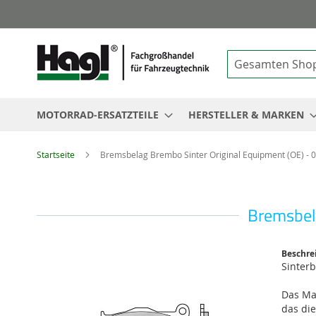
Suche
MOTORRAD-ERSATZTEILE
HERSTELLER & MARKEN
Startseite
Bremsbelag Brembo Sinter Original Equipment (OE) -
Bremsbel
Zum
Beschre
Ende
Sinter
der
Bildgalerie
Das Mat
springen
das di