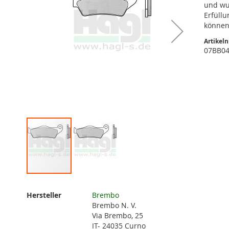
und wu
Erfüllu
können
Artikel
07BB0
Zum
Anfang
Weitere
Hersteller
Brembo
der
Informationen
Brembo N. V.
Bildgalerie
Via Brembo, 25
springen
IT- 24035 Curno