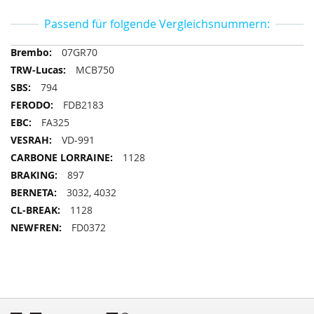
Passend für folgende Vergleichsnummern:
Passend
07GR70
für
MCB750
folgende
794
Vergleichsnummern
FDB2183
FA325
VD-991
1128
897
3032, 4032
1128
FD0372