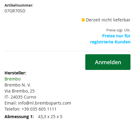
Artikelnummer:
07GR70SD
Derzeit nicht lieferbar
Preise zzgl. USt.
Preise nur für
registrierte Kunden
Anmelden
Weitere
Informationen
Brembo
Brembo N. V.
Via Brembo, 25
IT- 24035 Curno
Email: info@nl.bremboparts.com
Telefon: +39 035 605 1111
43,3 x 25 x 5