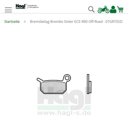
Zum
Inhalt
Suche
springen
Startseite
Bremsbelag Brembo Sinter ECE-R90 Off-Road - 07GR70SD
Zum
Ende
der
Bildgalerie
springen