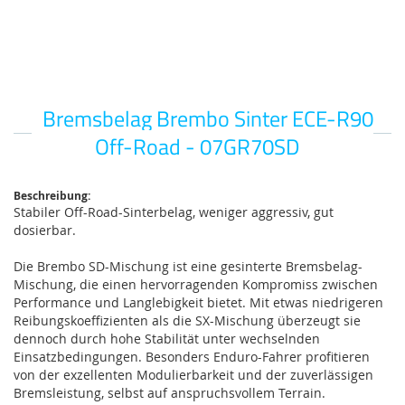
Bremsbelag Brembo Sinter ECE-R90
Zum
Anfang
Off-Road - 07GR70SD
der
Bildgalerie
springen
Beschreibung:
Stabiler Off-Road-Sinterbelag, weniger aggressiv, gut
dosierbar.
Die Brembo SD-Mischung ist eine gesinterte Bremsbelag-
Mischung, die einen hervorragenden Kompromiss zwischen
Performance und Langlebigkeit bietet. Mit etwas niedrigeren
Reibungskoeffizienten als die SX-Mischung überzeugt sie
dennoch durch hohe Stabilität unter wechselnden
Einsatzbedingungen. Besonders Enduro-Fahrer profitieren
von der exzellenten Modulierbarkeit und der zuverlässigen
Bremsleistung, selbst auf anspruchsvollem Terrain.