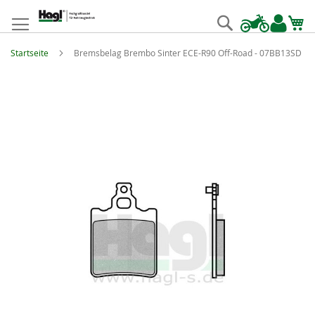
Zum
Inhalt
Suche
springen
Startseite
Bremsbelag Brembo Sinter ECE-R90 Off-Road - 07BB13SD
Zum
Ende
der
Bildgalerie
springen