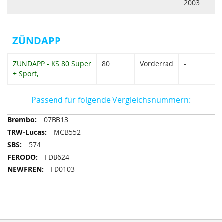
2003
ZÜNDAPP
ZÜNDAPP - KS 80 Super
80
Vorderrad
-
+ Sport,
Passend für folgende Vergleichsnummern:
Passend
07BB13
für
MCB552
folgende
574
Vergleichsnummern
FDB624
FD0103