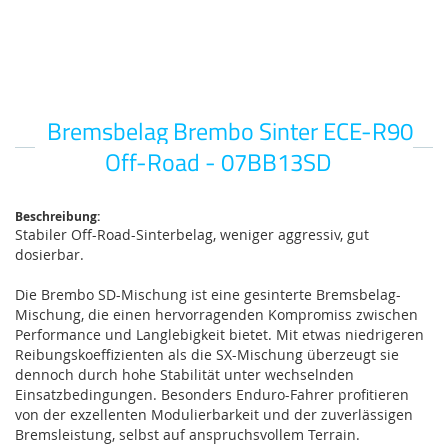
Bremsbelag Brembo Sinter ECE-R90
Zum
Anfang
Off-Road - 07BB13SD
der
Bildgalerie
springen
Beschreibung:
Stabiler Off-Road-Sinterbelag, weniger aggressiv, gut
dosierbar.
Die Brembo SD-Mischung ist eine gesinterte Bremsbelag-
Mischung, die einen hervorragenden Kompromiss zwischen
Performance und Langlebigkeit bietet. Mit etwas niedrigeren
Reibungskoeffizienten als die SX-Mischung überzeugt sie
dennoch durch hohe Stabilität unter wechselnden
Einsatzbedingungen. Besonders Enduro-Fahrer profitieren
von der exzellenten Modulierbarkeit und der zuverlässigen
Bremsleistung, selbst auf anspruchsvollem Terrain.