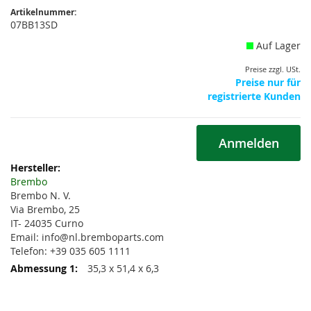
Artikelnummer:
07BB13SD
Auf Lager
Preise zzgl. USt.
Preise nur für
registrierte Kunden
Anmelden
Weitere
Informationen
Brembo
Brembo N. V.
Via Brembo, 25
IT- 24035 Curno
Email: info@nl.bremboparts.com
Telefon: +39 035 605 1111
35,3 x 51,4 x 6,3