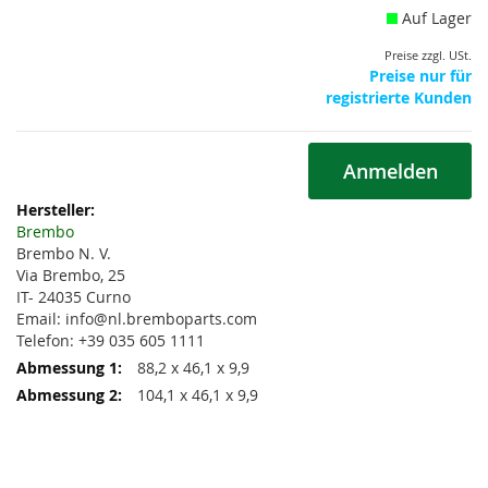
Auf Lager
Preise zzgl. USt.
Preise nur für
registrierte Kunden
Anmelden
Weitere
Informationen
Brembo
Brembo N. V.
Via Brembo, 25
IT- 24035 Curno
Email: info@nl.bremboparts.com
Telefon: +39 035 605 1111
88,2 x 46,1 x 9,9
104,1 x 46,1 x 9,9