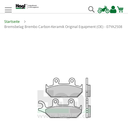
Zum
Inhalt
Suche
springen
Startseite
Bremsbelag Brembo Carbon-Keramik Original Equipment (OE) - 07YA2508
Zum
Ende
der
Bildgalerie
springen