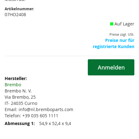
Artikelnummer:
07HO2408
Auf Lager
Preise zzgl. USt.
Preise nur für
registrierte Kunden
Anmelden
Weitere
Informationen
Brembo
Brembo N. V.
Via Brembo, 25
IT- 24035 Curno
Email: info@nl.bremboparts.com
Telefon: +39 035 605 1111
54,9 x 52,4 x 9,4