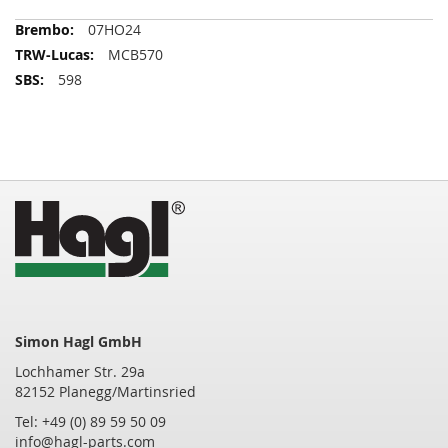
Passend
07HO24
für
MCB570
folgende
598
Vergleichsnummern
Simon Hagl GmbH
Lochhamer Str. 29a
82152 Planegg/Martinsried
Tel: +49 (0) 89 59 50 09
info@hagl-parts.com