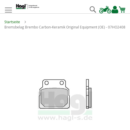
Zum
Inhalt
Suche
springen
Startseite
Bremsbelag Brembo Carbon-Keramik Original Equipment (OE) - 07HO2408
Zum
Ende
der
Bildgalerie
springen