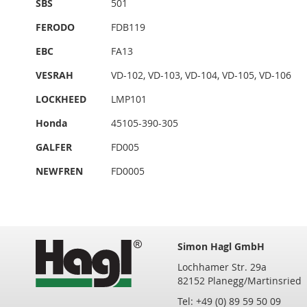
SBS
501
FERODO
FDB119
EBC
FA13
VESRAH
VD-102, VD-103, VD-104, VD-105, VD-106
LOCKHEED
LMP101
Honda
45105-390-305
GALFER
FD005
NEWFREN
FD0005
Simon Hagl GmbH
Lochhamer Str. 29a
82152 Planegg/Martinsried
Tel: +49 (0) 89 59 50 09