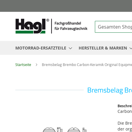
Suche
MOTORRAD-ERSATZTEILE
HERSTELLER & MARKEN
Startseite
Bremsbelag Brembo Carbon-Keramik Original Equipme
Bremsbelag Br
Zum
Beschre
Ende
Carbon
der
Bildgalerie
Die Br
springen
der or