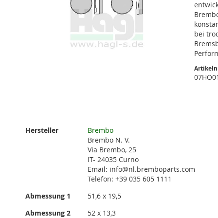
entwic
Brembo
konsta
bei tr
Bremsb
Perfor
Artikel
07HO0
Zum
Anfang
Weitere
Hersteller
Brembo
der
Informationen
Brembo N. V.
Bildgalerie
Via Brembo, 25
springen
IT- 24035 Curno
Email: info@nl.bremboparts.com
Telefon: +39 035 605 1111
Abmessung 1
51,6 x 19,5
Abmessung 2
52 x 13,3