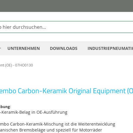
Zum
Inhalt
springen
UNTERNEHMEN
DOWNLOADS
INDUSTRIEPNEUMATI
nt (OE) - 07HO0130
embo Carbon-Keramik Original Equipment (
ibung:
-Keramik-Belag in OE-Ausführung
embo Carbon-Keramik-Mischung ist die Weiterentwicklung
ganischen Bremsbeläge und speziell für Motorräder