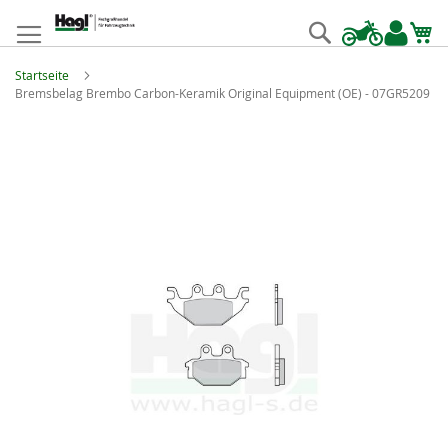
Zum
Inhalt
Suche
springen
Startseite
Bremsbelag Brembo Carbon-Keramik Original Equipment (OE) - 07GR5209
Zum
Ende
der
Bildgalerie
springen