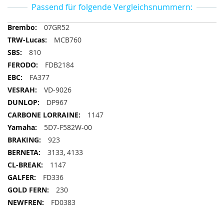
Passend für folgende Vergleichsnummern:
Passend
07GR52
für
MCB760
folgende
810
Vergleichsnummern
FDB2184
FA377
VD-9026
DP967
1147
5D7-F582W-00
923
3133, 4133
1147
FD336
230
FD0383