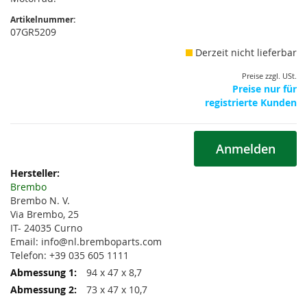
Artikelnummer:
07GR5209
Derzeit nicht lieferbar
Preise zzgl. USt.
Preise nur für
registrierte Kunden
Anmelden
Weitere
Informationen
Brembo
Brembo N. V.
Via Brembo, 25
IT- 24035 Curno
Email: info@nl.bremboparts.com
Telefon: +39 035 605 1111
94 x 47 x 8,7
73 x 47 x 10,7