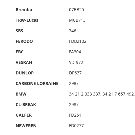
Passend
Brembo
07BB25
für
folgende
TRW-Lucas
MCB713
Vergleichsnummern
SBS
746
FERODO
FDB2102
EBC
FA304
VESRAH
VD-972
DUNLOP
DP637
CARBONE LORRAINE
2987
BMW
34 21 2 333 337, 34 21 7 657 492
CL-BREAK
2987
GALFER
FD251
NEWFREN
FD0277