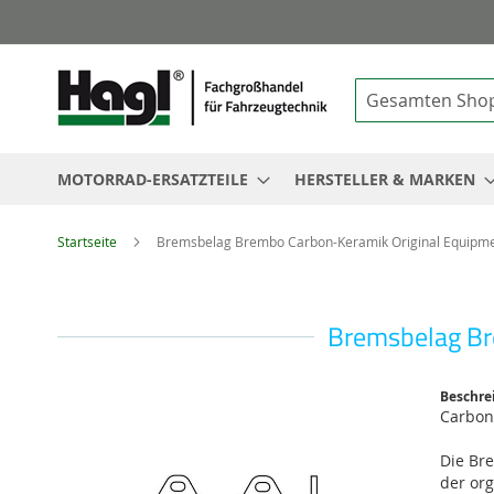
Suche
MOTORRAD-ERSATZTEILE
HERSTELLER & MARKEN
Startseite
Bremsbelag Brembo Carbon-Keramik Original Equipme
Bremsbelag Br
Zum
Beschre
Ende
Carbon
der
Bildgalerie
Die Br
springen
der or