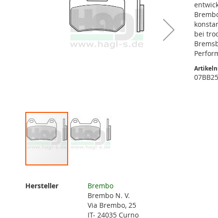
entwic
Brembo
konsta
bei tr
Bremsb
Perfor
Artikel
07BB2
Zum
Anfang
Weitere
Hersteller
Brembo
der
Informationen
Brembo N. V.
Bildgalerie
Via Brembo, 25
springen
IT- 24035 Curno