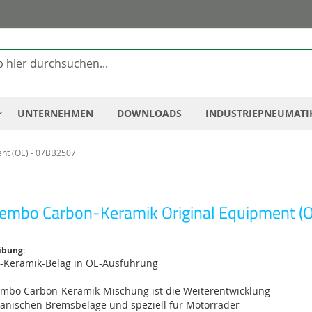
Zum
Inhalt
springen
UNTERNEHMEN
DOWNLOADS
INDUSTRIEPNEUMATI
nt (OE) - 07BB2507
embo Carbon-Keramik Original Equipment (
ibung:
-Keramik-Belag in OE-Ausführung
embo Carbon-Keramik-Mischung ist die Weiterentwicklung
ganischen Bremsbeläge und speziell für Motorräder