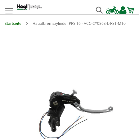
Zum
Inhalt
Suche
springen
Startseite
Hauptbremszylinder PRS 16 - ACC-CY086S-L-RST-M10
Zum
Ende
der
Bildgalerie
springen