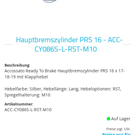
Hauptbremszylinder PRS 16 - ACC-
Zum
Anfang
CY086S-L-RST-M10
der
Bildgalerie
springen
Beschreibung:
Accossato Ready To Brake Hauptbremszylinder PRS 16 x 17-
18-19 mit Klapphebel
Hebelfarbe: Silber, Hebellänge: Lang, Hebeloptionen: RST,
Spiegelhalterung: M10
Artikelnummer:
ACC-CY086S-L-RST-M10
Auf Lager
Preise zzgl. USt.
Preise nur für