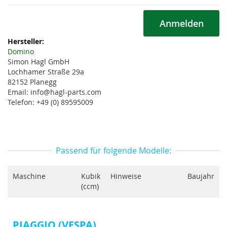
Anmelden
Weitere
Informationen
Domino
Simon Hagl GmbH
Lochhamer Straße 29a
82152 Planegg
Email: info@hagl-parts.com
Telefon: +49 (0) 89595009
Passend für folgende Modelle:
Maschine
Kubik
Hinweise
Baujahr
(ccm)
PIAGGIO (VESPA)