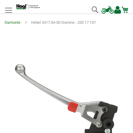
Zum
Inhalt
Suche
springen
Startseite
Hebel 3417.04-00 Domino - 200 17 107
Zum
Ende
der
Bildgalerie
springen